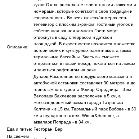
кухни.Отель располагает элегантными люксами и
номерами, которые сочетают в себе традиции и
современность. Во всех люксах/номерах есть
телевизор с плоским экраном, гостиный уголок и
собственная ванная комната.Гости могут
отдохнуть в саду с террасой и детской
площадкой. В окрестностях находится множество
Описание:
исторических и культурных памятников, а также
термальные бассейны. Здесь вы сможете
отправиться в пеший поход, покататься на лыжах
и заняться рафтингом на реке
Дунаец.Расстояние до продуктового магазина и
автобусной остановки составляет 30 метров, а до
горнолыжного курорта Ждиар-Стредница - 3 км.
Велопарк Бахледова расположен в 5 км, а
железнодорожный вокзал города Татранска
Колтина - в 15 км. Термальный парк Врбове - в 30
км от курортного отеля Winter&Summer, а
аквапарк Попрада - в 34 км.
Еда и питье:
Ресторан, Бар
На свежем