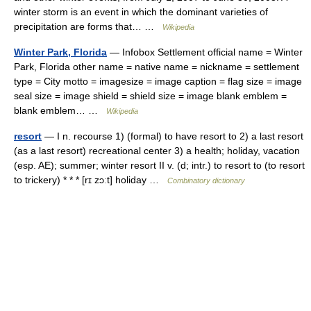
winter storm is an event in which the dominant varieties of
precipitation are forms that… …
Wikipedia
Winter Park, Florida
— Infobox Settlement official name = Winter
Park, Florida other name = native name = nickname = settlement
type = City motto = imagesize = image caption = flag size = image
seal size = image shield = shield size = image blank emblem =
blank emblem… …
Wikipedia
resort
— I n. recourse 1) (formal) to have resort to 2) a last resort
(as a last resort) recreational center 3) a health; holiday, vacation
(esp. AE); summer; winter resort II v. (d; intr.) to resort to (to resort
to trickery) * * * [rɪ zɔːt] holiday …
Combinatory dictionary