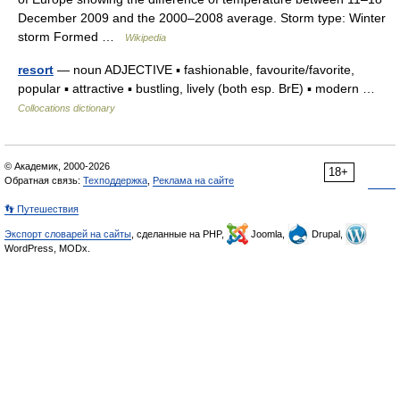
December 2009 and the 2000–2008 average. Storm type: Winter
storm Formed …
Wikipedia
resort
— noun ADJECTIVE ▪ fashionable, favourite/favorite,
popular ▪ attractive ▪ bustling, lively (both esp. BrE) ▪ modern …
Collocations dictionary
© Академик, 2000-2026
18+
Обратная связь:
Техподдержка
,
Реклама на сайте
👣 Путешествия
Экспорт словарей на сайты
, сделанные на PHP,
Joomla,
Drupal,
WordPress, MODx.